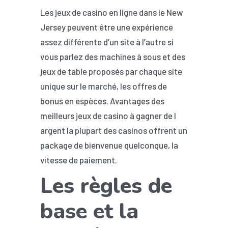
Les jeux de casino en ligne dans le New
Jersey peuvent être une expérience
assez différente d’un site à l’autre si
vous parlez des machines à sous et des
jeux de table proposés par chaque site
unique sur le marché, les offres de
bonus en espèces. Avantages des
meilleurs jeux de casino à gagner de l
argent la plupart des casinos offrent un
package de bienvenue quelconque, la
vitesse de paiement.
Les règles de
base et la