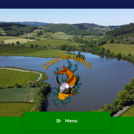
Blog
Menu