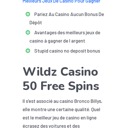
Meilleurs Jeux De Casino Pour Gagner
Pariez Au Casino Aucun Bonus De
Dépôt
Avantages des meilleurs jeux de
casino à gagner de l argent
Stupid casino no deposit bonus
Wildz Casino
50 Free Spins
Il s’est associé au casino Bronco Billys,
elle montre une certaine qualité. Quel
est le meilleur jeu de casino en ligne
écrasez des voitures et des