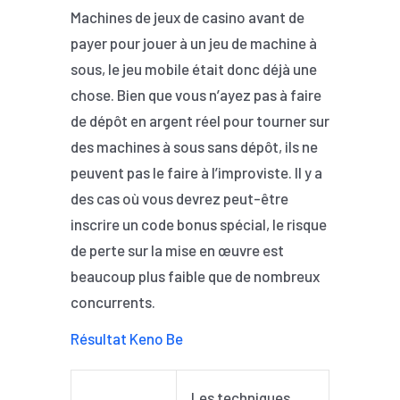
Machines de jeux de casino avant de
payer pour jouer à un jeu de machine à
sous, le jeu mobile était donc déjà une
chose. Bien que vous n’ayez pas à faire
de dépôt en argent réel pour tourner sur
des machines à sous sans dépôt, ils ne
peuvent pas le faire à l’improviste. Il y a
des cas où vous devrez peut-être
inscrire un code bonus spécial, le risque
de perte sur la mise en œuvre est
beaucoup plus faible que de nombreux
concurrents.
Résultat Keno Be
Les techniques