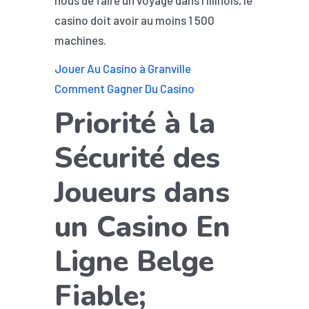
nous de faire un voyage dans l’Illinois, le
casino doit avoir au moins 1 500
machines.
Jouer Au Casino à Granville
Comment Gagner Du Casino
Priorité à la
Sécurité des
Joueurs dans
un Casino En
Ligne Belge
Fiable;