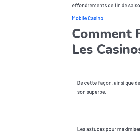
effondrements de fin de saiso
Mobile Casino
Comment F
Les Casino
De cette façon, ainsi que d
son superbe.
Les astuces pour maximiser