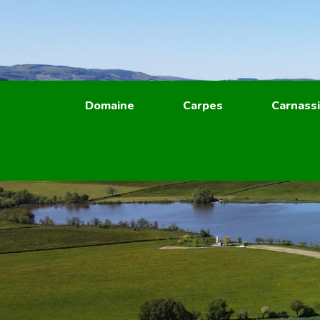
Domaine
Carpes
Carnassi