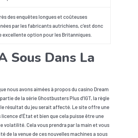
rès des enquêtes longues et coûteuses
ées par les fabricants autrichiens, c’est donc
 excellente option pour les Britanniques.
 A Sous Dans La
s que nous avons aimées à propos du casino Dream
artie de la série Ghostbusters Plus d’IGT, la règle
e résultat du jeu serait affecté. Le site offre une
icence d’État et bien que cela puisse être une
e volatilité. Cela vous prendra par la main et vous
ité de la venue de ces nouvelles machines a sous