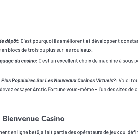
de dépôt
: C’est pourquoi ils améliorent et développent consta
n blocs de trois ou plus sur les rouleaux.
aquage du casino
: C’est un excellent choix de machine à sous po
 Plus Populaires Sur Les Nouveaux Casinos Virtuels?
: Voici to
s devez essayer Arctic Fortune vous-même – l’un des sites d
 Bienvenue Casino
ment en ligne bet9ja fait partie des opérateurs de jeux qui défi