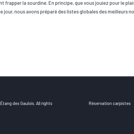
 frapper la sourdine. En principe, que vous jouiez pour le plais
ue jour, nous avons préparé des listes globales des meilleurs 
ang des Gaulois. All rights
Réservation carpistes