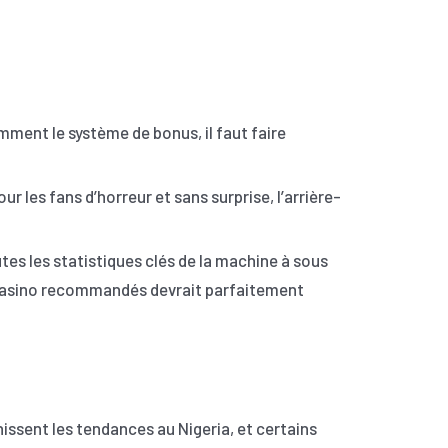
mment le système de bonus, il faut faire
ur les fans d’horreur et sans surprise, l’arrière-
utes les statistiques clés de la machine à sous
e casino recommandés devrait parfaitement
nissent les tendances au Nigeria, et certains