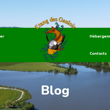
er
Hébergem
Contacts
Blog